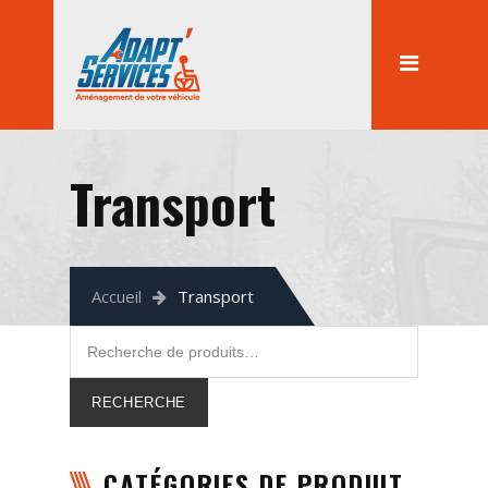
Accueil
Conduite
Transfert
Transport
Transport
Auto-école
Location handi
Accueil
Transport
Devis gratuit
RECHERCHE
CATÉGORIES DE PRODUIT